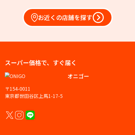
お近くの店舗を探す
スーパー価格で、すぐ届く
オニゴー
〒154-0011
東京都世田谷区上馬1-17-5