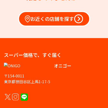
お近くの店舗を探す
スーパー価格で、すぐ届く
オニゴー
〒154-0011
東京都世田谷区上馬1-17-5