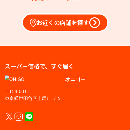
お近くの店舗を探す
スーパー価格で、すぐ届く
オニゴー
〒154-0011
東京都世田谷区上馬1-17-5