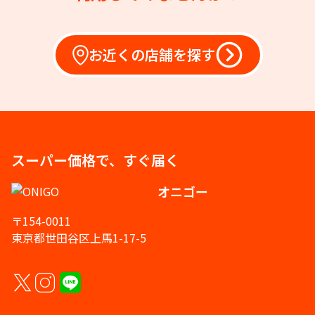
お近くの店舗を探す
スーパー価格で、すぐ届く
オニゴー
〒154-0011
東京都世田谷区上馬1-17-5