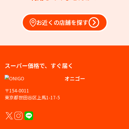
お近くの店舗を探す
スーパー価格で、すぐ届く
オニゴー
〒154-0011
東京都世田谷区上馬1-17-5