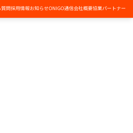
る質問
採用情報
お知らせ
ONIGO通信
会社概要
協業パートナー