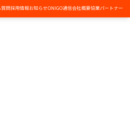
る質問
採用情報
お知らせ
ONIGO通信
会社概要
協業パートナー