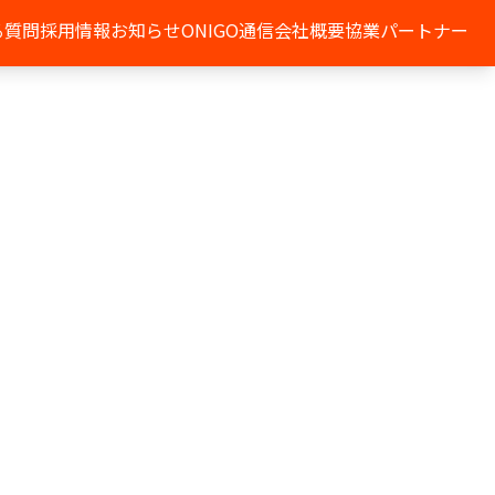
る質問
採用情報
お知らせ
ONIGO通信
会社概要
協業パートナー