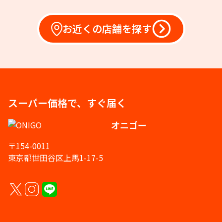
お近くの店舗を探す
スーパー価格で、すぐ届く
オニゴー
〒154-0011
東京都世田谷区上馬1-17-5