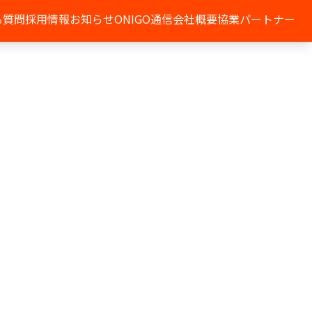
る質問
採用情報
お知らせ
ONIGO通信
会社概要
協業パートナー