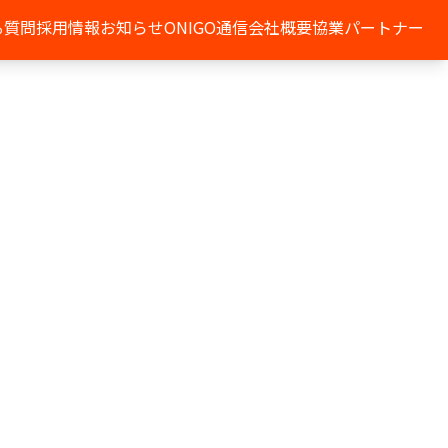
る質問
採用情報
お知らせ
ONIGO通信
会社概要
協業パートナー