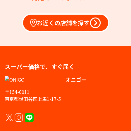
お近くの店舗を探す
スーパー価格で、すぐ届く
オニゴー
〒154-0011
東京都世田谷区上馬1-17-5