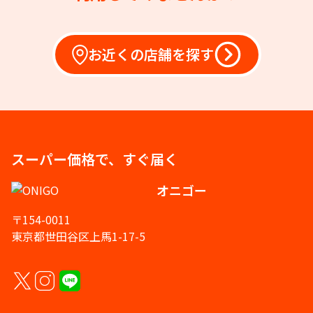
お近くの店舗を探す
スーパー価格で、すぐ届く
オニゴー
〒154-0011
東京都世田谷区上馬1-17-5