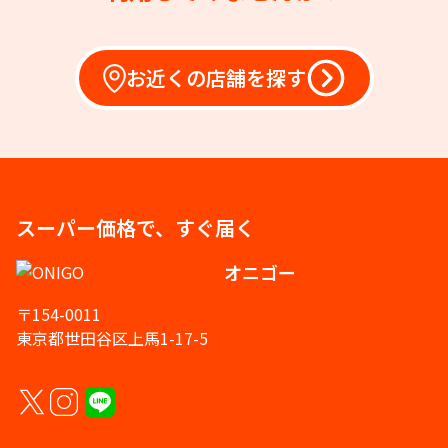
お近くの店舗を探す
スーパー価格で、すぐ届く
オニゴー
〒154-0011
東京都世田谷区上馬1-17-5