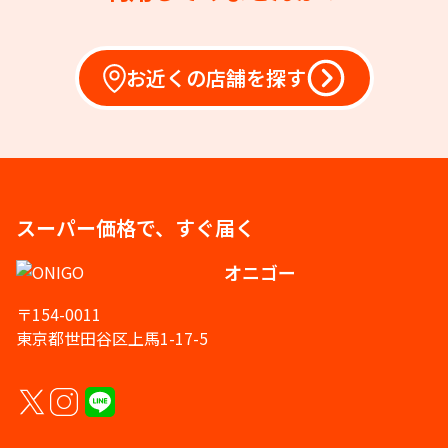
お近くの店舗を探す
スーパー価格で、すぐ届く
オニゴー
〒154-0011
東京都世田谷区上馬1-17-5