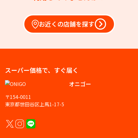
お近くの店舗を探す
スーパー価格で、すぐ届く
オニゴー
〒154-0011
東京都世田谷区上馬1-17-5