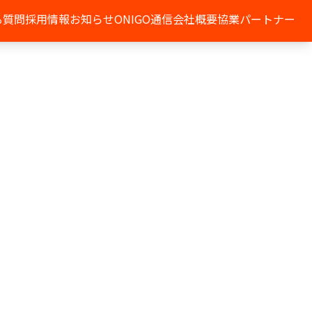
る質問
採用情報
お知らせ
ONIGO通信
会社概要
協業パートナー