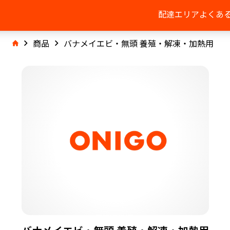
配達エリア
よくあ
商品
バナメイエビ・無頭 養殖・解凍・加熱用