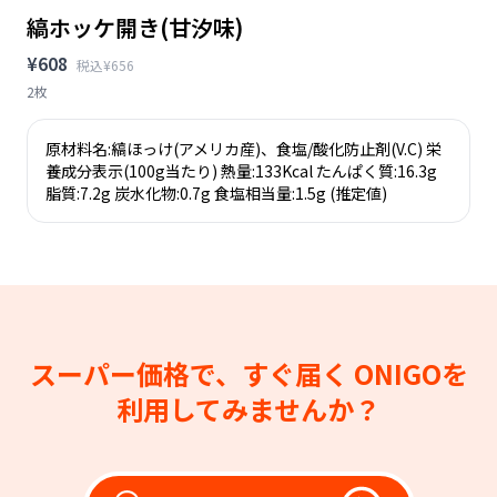
縞ホッケ開き(甘汐味)
¥608
税込¥656
2枚
原材料名:縞ほっけ(アメリカ産)、食塩/酸化防止剤(V.C) 栄
養成分表示(100g当たり) 熱量:133Kcal たんぱく質:16.3g
脂質:7.2g 炭水化物:0.7g 食塩相当量:1.5g (推定値)
スーパー価格で、すぐ届く
ONIGOを
利用してみませんか？