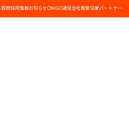
る質問
採用情報
お知らせ
ONIGO通信
会社概要
協業パートナー