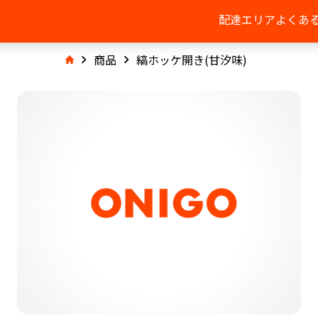
配達エリア
よくあ
商品
縞ホッケ開き(甘汐味)