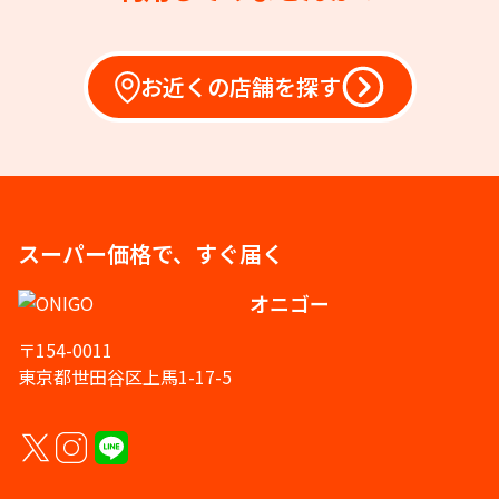
お近くの店舗を探す
スーパー価格で、すぐ届く
オニゴー
〒154-0011
東京都世田谷区上馬1-17-5