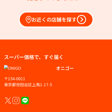
お近くの店舗を探す
スーパー価格で、すぐ届く
オニゴー
〒154-0011
東京都世田谷区上馬1-17-5