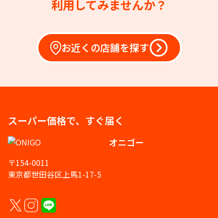
利用してみませんか？
お近くの店舗を探す
スーパー価格で、すぐ届く
オニゴー
〒154-0011
東京都世田谷区上馬1-17-5