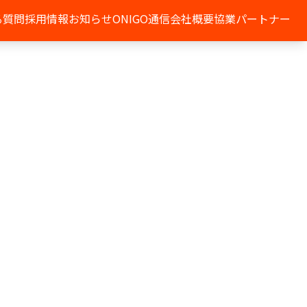
る質問
採用情報
お知らせ
ONIGO通信
会社概要
協業パートナー