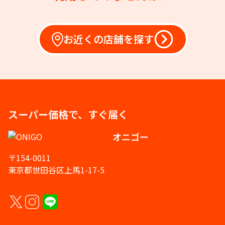
お近くの店舗を探す
スーパー価格で、すぐ届く
オニゴー
〒154-0011
東京都世田谷区上馬1-17-5