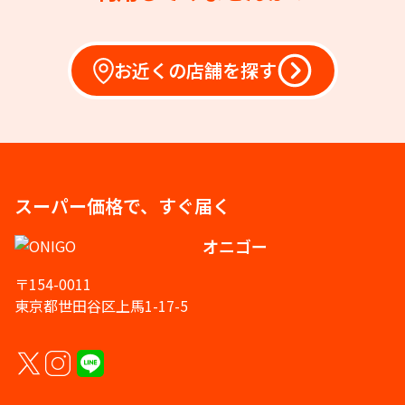
お近くの店舗を探す
スーパー価格で、すぐ届く
オニゴー
〒154-0011
東京都世田谷区上馬1-17-5