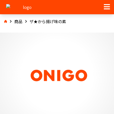
商品
ザ★から揚げ味の素