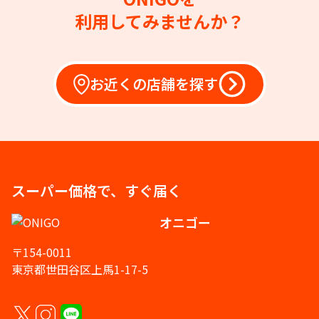
利用してみませんか？
お近くの店舗を探す
スーパー価格で、すぐ届く
オニゴー
〒154-0011
東京都世田谷区上馬1-17-5