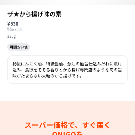
ザ★から揚げ味の素
¥538
税込¥581
225g
月間安い値
秘伝にんにく油、特級醤油、葱油の極旨仕込みだれに漬け
込み、食欲をそそる香りとから揚げ専門店のような肉の旨
味がたまらない大粒のから揚げです。
スーパー価格で、すぐ届く
ONIGOを