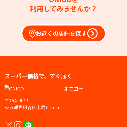
利用してみませんか？
お近くの店舗を探す
スーパー価格で、すぐ届く
オニゴー
〒154-0011
東京都世田谷区上馬1-17-5