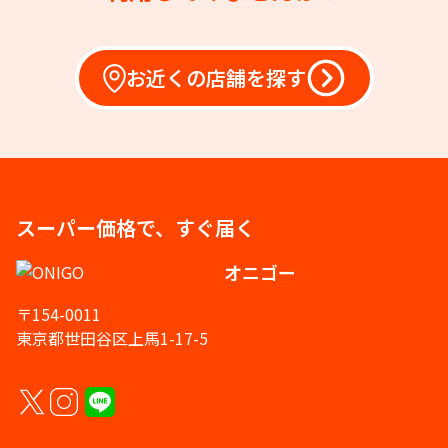
お近くの店舗を探す
スーパー価格で、すぐ届く
オニゴー
〒154-0011
東京都世田谷区上馬1-17-5