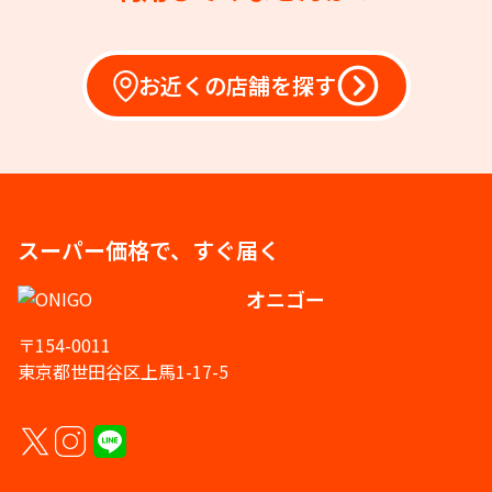
お近くの店舗を探す
スーパー価格で、すぐ届く
オニゴー
〒154-0011
東京都世田谷区上馬1-17-5