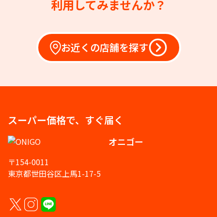
利用してみませんか？
お近くの店舗を探す
スーパー価格で、すぐ届く
オニゴー
〒154-0011
東京都世田谷区上馬1-17-5