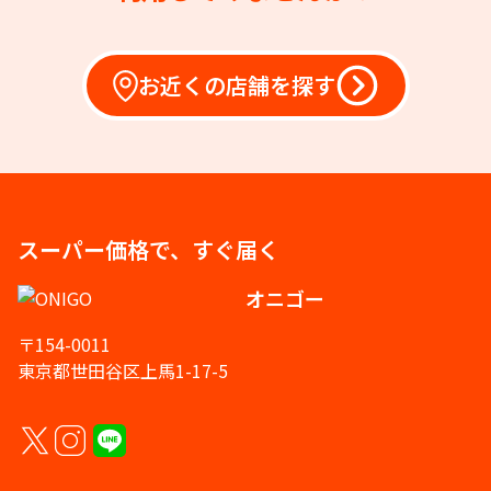
お近くの店舗を探す
スーパー価格で、すぐ届く
オニゴー
〒154-0011
東京都世田谷区上馬1-17-5