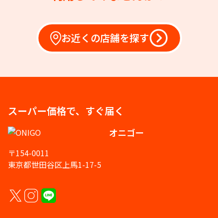
お近くの店舗を探す
スーパー価格で、すぐ届く
オニゴー
〒154-0011
東京都世田谷区上馬1-17-5