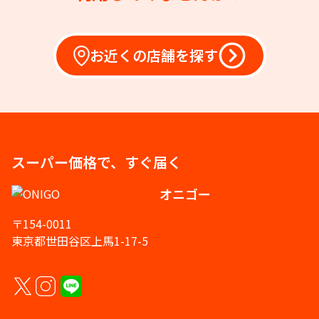
お近くの店舗を探す
スーパー価格で、すぐ届く
オニゴー
〒154-0011
東京都世田谷区上馬1-17-5