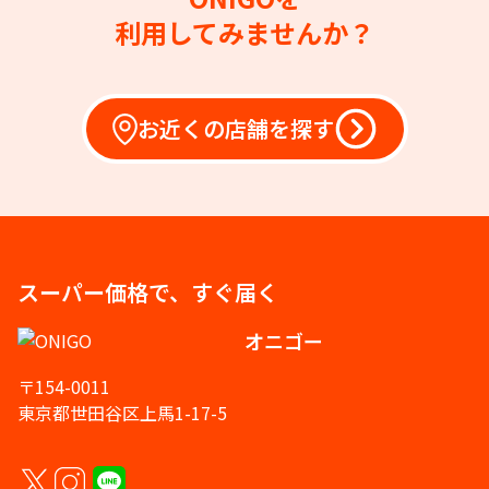
利用してみませんか？
お近くの店舗を探す
スーパー価格で、すぐ届く
オニゴー
〒154-0011
東京都世田谷区上馬1-17-5