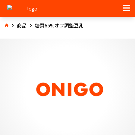
商品
糖質65%オフ調整豆乳