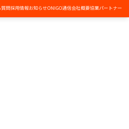
る質問
採用情報
お知らせ
ONIGO通信
会社概要
協業パートナー