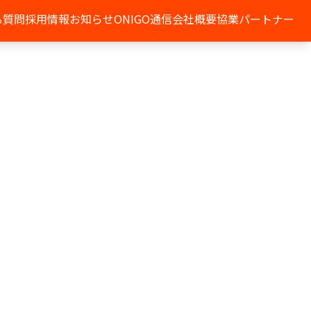
る質問
採用情報
お知らせ
ONIGO通信
会社概要
協業パートナー