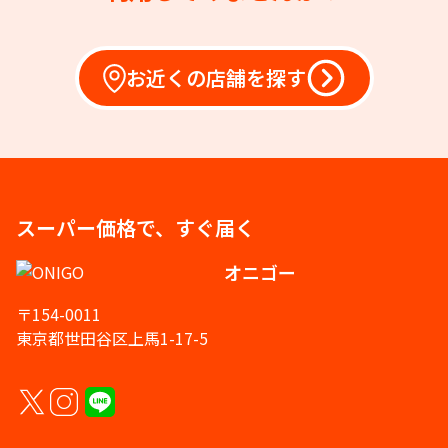
お近くの店舗を探す
スーパー価格で、すぐ届く
オニゴー
〒154-0011
東京都世田谷区上馬1-17-5