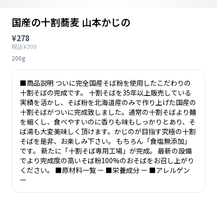
国産の十割蕎麦 山本かじの
¥278
税込¥300
200g
■商品説明 ついに完全国産そば粉を使用したこだわりの
十割そばの完成です。 十割そばを35年以上販売している
実績を活かし、そば粉を北海道産のみで作り上げた国産の
十割そばがついに完成致しました。通常の十割そばより麺
を細くし、食べやすいのに香りも味もしっかりとあり、そ
ば湯も大変美味しく頂けます。かじのが目指す究極の十割
そばを是非、お楽しみ下さい。 もちろん「食塩無添加」
です。 新たに「十割そば専用工場」が完成。 最新の設備
でより完成度の高いそば粉100%のおそばをお召し上がり
ください。 ■原材料一覧 ー ■栄養成分 ー ■アレルゲン
ー