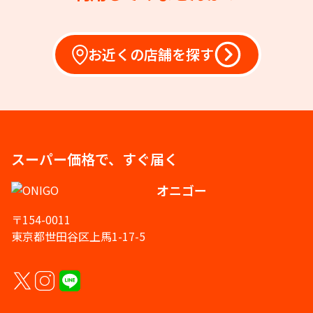
お近くの店舗を探す
スーパー価格で、すぐ届く
オニゴー
〒154-0011
東京都世田谷区上馬1-17-5