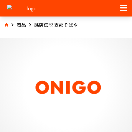
商品
銘店伝説 支那そばや