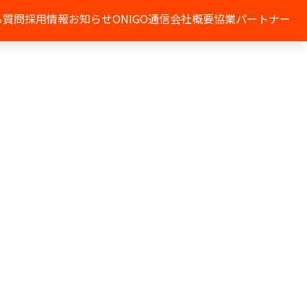
る質問
採用情報
お知らせ
ONIGO通信
会社概要
協業パートナー