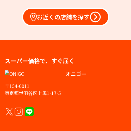
お近くの店舗を探す
スーパー価格で、すぐ届く
オニゴー
〒154-0011
東京都世田谷区上馬1-17-5