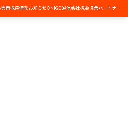
る質問
採用情報
お知らせ
ONIGO通信
会社概要
協業パートナー