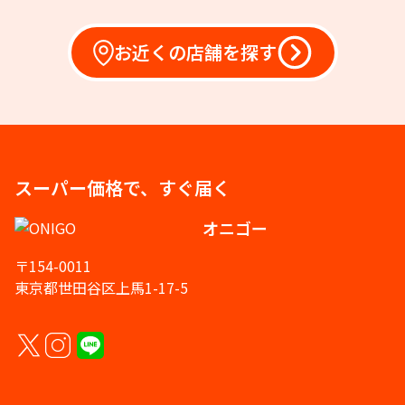
お近くの店舗を探す
スーパー価格で、すぐ届く
オニゴー
〒154-0011
東京都世田谷区上馬1-17-5