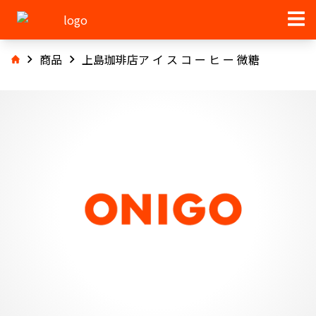
商品
上島珈琲店ア イ ス コ ー ヒ ー 微糖