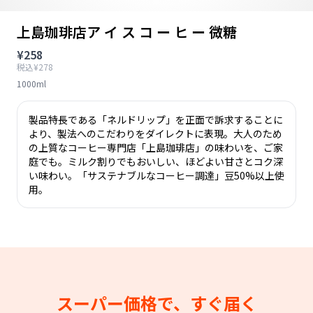
上島珈琲店ア イ ス コ ー ヒ ー 微糖
¥258
税込¥278
1000ml
製品特長である「ネルドリップ」を正面で訴求することに
より、製法へのこだわりをダイレクトに表現。大人のため
の上質なコーヒー専門店「上島珈琲店」の味わいを、ご家
庭でも。ミルク割りでもおいしい、ほどよい甘さとコク深
い味わい。「サステナブルなコーヒー調達」豆50%以上使
用。
スーパー価格で、すぐ届く