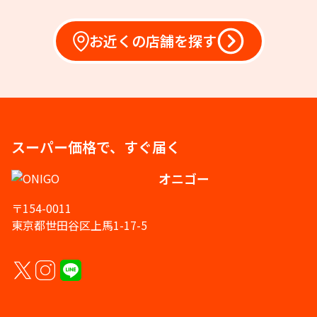
お近くの店舗を探す
スーパー価格で、すぐ届く
オニゴー
〒154-0011
東京都世田谷区上馬1-17-5