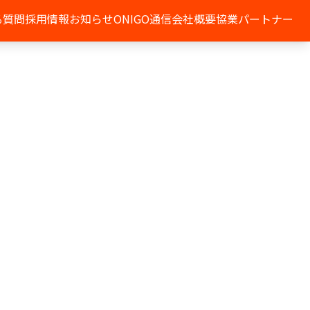
る質問
採用情報
お知らせ
ONIGO通信
会社概要
協業パートナー