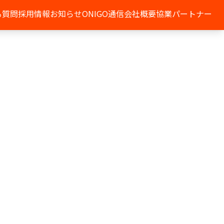
る質問
採用情報
お知らせ
ONIGO通信
会社概要
協業パートナー