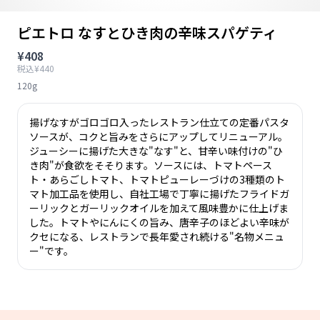
ピエトロ なすとひき肉の辛味スパゲティ
¥408
税込¥440
120g
揚げなすがゴロゴロ入ったレストラン仕立ての定番パスタ
ソースが、コクと旨みをさらにアップしてリニューアル。
ジューシーに揚げた大きな"なす"と、甘辛い味付けの"ひ
き肉"が食欲をそそります。ソースには、トマトペース
ト・あらごしトマト、トマトピューレーづけの3種類のト
マト加工品を使用し、自社工場で丁寧に揚げたフライドガ
ーリックとガーリックオイルを加えて風味豊かに仕上げま
した。トマトやにんにくの旨み、唐辛子のほどよい辛味が
クセになる、レストランで長年愛され続ける"名物メニュ
ー"です。