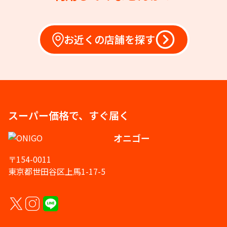
お近くの店舗を探す
スーパー価格で、すぐ届く
オニゴー
〒154-0011
東京都世田谷区上馬1-17-5