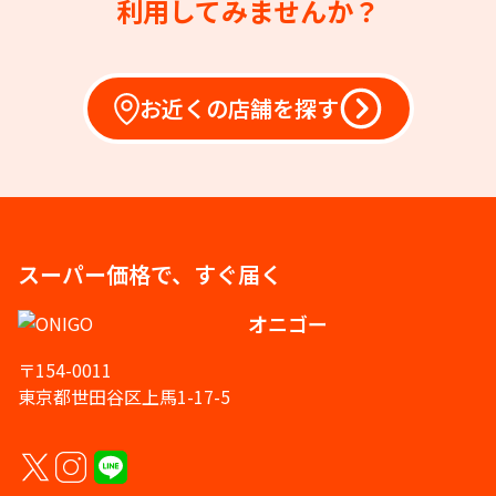
利用してみませんか？
お近くの店舗を探す
スーパー価格で、すぐ届く
オニゴー
〒154-0011
東京都世田谷区上馬1-17-5