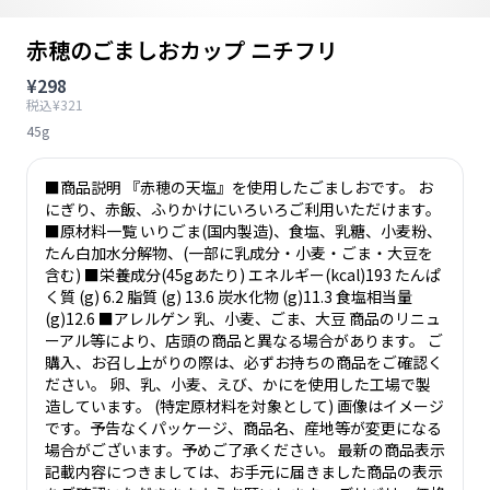
赤穂のごましおカップ ニチフリ
¥298
税込¥321
45g
■商品説明 『赤穂の天塩』を使用したごましおです。 お
にぎり、赤飯、ふりかけにいろいろご利用いただけます。
■原材料一覧 いりごま(国内製造)、食塩、乳糖、小麦粉、
たん白加水分解物、(一部に乳成分・小麦・ごま・大豆を
含む) ■栄養成分(45gあたり) エネルギー(kcal)193 たんぱ
く質 (g) 6.2 脂質 (g) 13.6 炭水化物 (g)11.3 食塩相当量
(g)12.6 ■アレルゲン 乳、小麦、ごま、大豆 商品のリニュ
ーアル等により、店頭の商品と異なる場合があります。 ご
購入、お召し上がりの際は、必ずお持ちの商品をご確認く
ださい。 卵、乳、小麦、えび、かにを使用した工場で製
造しています。 (特定原材料を対象として) 画像はイメージ
です。予告なくパッケージ、商品名、産地等が変更になる
場合がございます。予めご了承ください。 最新の商品表示
記載内容につきましては、お手元に届きました商品の表示